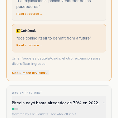
“
La explicación al pánico vendedor de los
poseedores
”
Read at source →
CoinDesk
“
positioning itself to benefit from a future
”
Read at source →
Un enfoque es cautela/caída; el otro, expansión para
diversificar ingresos.
See
2
more divide
s
WHO SKIPPED WHAT
Bitcoin cayó hasta alrededor de 70% en 2022.
Covered by 1 of 3 outlets
· see who left it out