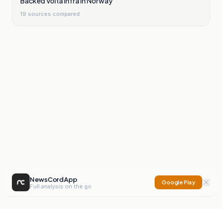
Backed Volta Infra In Norway
19
sources compared
NewsCord App
Google Play
Full analysis on the go