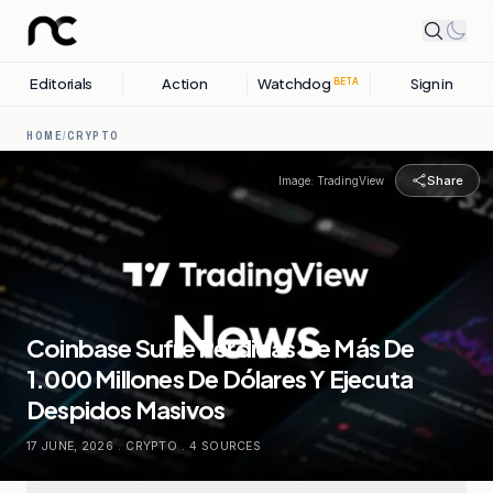
Editorials
Action
Watchdog
Sign in
BETA
HOME
/
CRYPTO
Share
Image:
TradingView
Coinbase Sufre Pérdidas De Más De
1.000 Millones De Dólares Y Ejecuta
Despidos Masivos
17 JUNE, 2026
.
CRYPTO
.
4
SOURCES