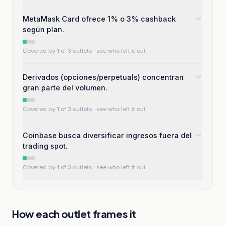
MetaMask Card ofrece 1% o 3% cashback
según plan.
Covered by 1 of 3 outlets
· see who left it out
Derivados (opciones/perpetuals) concentran
gran parte del volumen.
Covered by 1 of 3 outlets
· see who left it out
Coinbase busca diversificar ingresos fuera del
trading spot.
Covered by 1 of 3 outlets
· see who left it out
How each outlet frames it