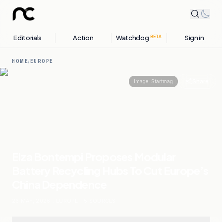
Editorials
Action
Watchdog
Sign in
BETA
HOME
/
EUROPE
Share
Image:
Startmag
Elza Bontempi Proposes Modular
Battery Recycling Hubs To Cut Europe’s
China Dependence
26 MAY, 2026
.
EUROPE
.
5
SOURCES