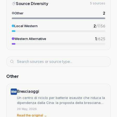
Source Diversity
5 sources
2
Other
2
/
1156
Local Western
1
/
625
Western Alternative
Other
Bresciaoggi
Un centro di riciclo per batterie esauste che riduca la
dipendenza dalla Cina: la proposta della bresciana
Elza Bontempi
26 May, 2026
Read the original →