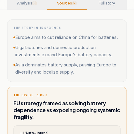
Analysis
Sources
Full story
6
5
THE STORY IN 15 SECONDS
Europe aims to cut reliance on China for batteries.
Gigafactories and domestic production
investments expand Europe's battery capacity.
Asia dominates battery supply, pushing Europe to
diversify and localize supply.
THE DIVIDE · 1 OF 3
EU strategy framed as solving battery
dependence vs exposing ongoing systemic
fragility.
L'Auto-Journal