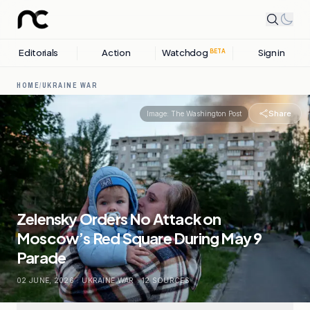
Editorials
Action
Watchdog
Sign in
BETA
HOME
/
UKRAINE WAR
Share
Image:
The Washington Post
Zelensky Orders No Attack on
Moscow’s Red Square During May 9
Parade
02 JUNE, 2026
.
UKRAINE WAR
.
12
SOURCES