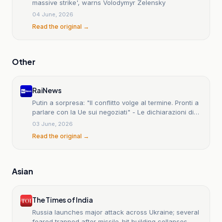
massive strike', warns Volodymyr Zelensky
04 June, 2026
Read the original →
Other
RaiNews
Putin a sorpresa: "Il conflitto volge al termine. Pronti a
parlare con la Ue sui negoziati" - Le dichiarazioni di
Putin, ottimista che il conflitto in Ucraina stia
03 June, 2026
giungendo al termine
Read the original →
Asian
The Times of India
Russia launches major attack across Ukraine; several
feared trapped after missile-hit building collapses