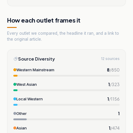
How each outlet frames it
Every outlet we compared, the headline it ran, and a link to
the original article.
Source Diversity
12 sources
8
/
850
Western Mainstream
1
/
323
West Asian
1
/
1156
Local Western
1
Other
1
/
474
Asian