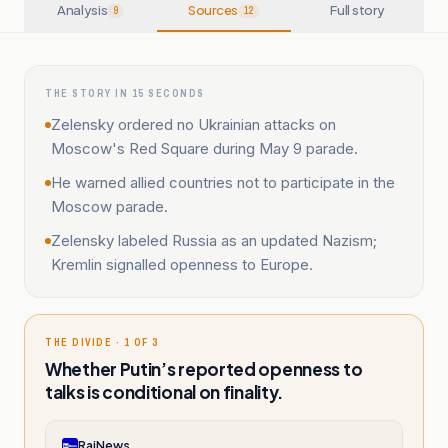
Analysis
Sources
Full story
9
12
THE STORY IN 15 SECONDS
Zelensky ordered no Ukrainian attacks on
Moscow's Red Square during May 9 parade.
He warned allied countries not to participate in the
Moscow parade.
Zelensky labeled Russia as an updated Nazism;
Kremlin signalled openness to Europe.
THE DIVIDE · 1 OF 3
Whether Putin’s reported openness to
talks is conditional on finality.
RaiNews