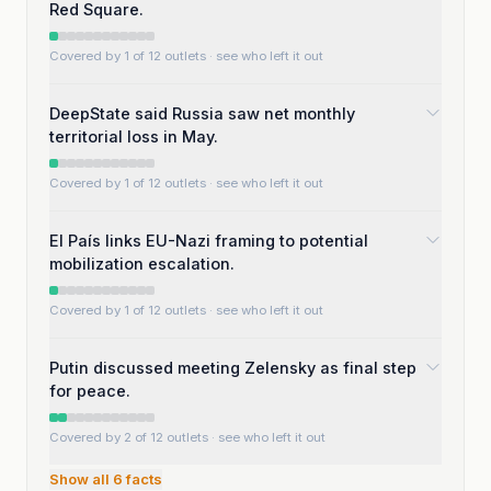
Red Square.
Covered by 1 of 12 outlets
· see who left it out
DeepState said Russia saw net monthly
territorial loss in May.
Covered by 1 of 12 outlets
· see who left it out
El País links EU-Nazi framing to potential
mobilization escalation.
Covered by 1 of 12 outlets
· see who left it out
Putin discussed meeting Zelensky as final step
for peace.
Covered by 2 of 12 outlets
· see who left it out
Show all
6
facts