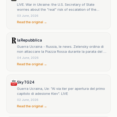
LIVE. War in Ukraine: the U.S. Secretary of State
worries about the "real" risk of escalation of the
conflict, after the recent Ukrainian drone attacks in
03 June, 2026
Russia
Read the original →
la Repubblica
Guerra Ucraina - Russia, le news. Zelensky ordina di
non attaccare la Piazza Rossa durante la parata del 9
maggio
04 June, 2026
Read the original →
Sky TG24
Guerra Ucraina, Ue: "Al via iter per apertura del primo
capitolo di adesione Kiev". LIVE
02 June, 2026
Read the original →