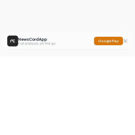
NewsCord App
Google Play
Full analysis on the go
NewsCord
Compare news sources. Expose media bias.
Mission
Editorials
Action
Digest
Watchdog
BETA
For Organisations
Privacy Policy
Terms
Contact
NEW
iOS App
Android App