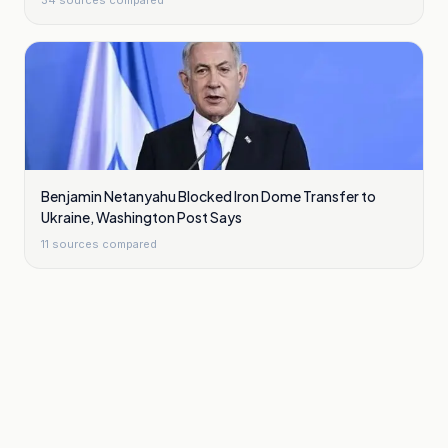
34
sources compared
Benjamin Netanyahu Blocked Iron Dome Transfer to
Ukraine, Washington Post Says
11
sources compared