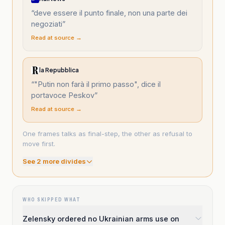
“
deve essere il punto finale, non una parte dei
negoziati
”
Read at source →
la Repubblica
“
"Putin non farà il primo passo", dice il
portavoce Peskov
”
Read at source →
One frames talks as final-step, the other as refusal to
move first.
See
2
more divide
s
WHO SKIPPED WHAT
Zelensky ordered no Ukrainian arms use on